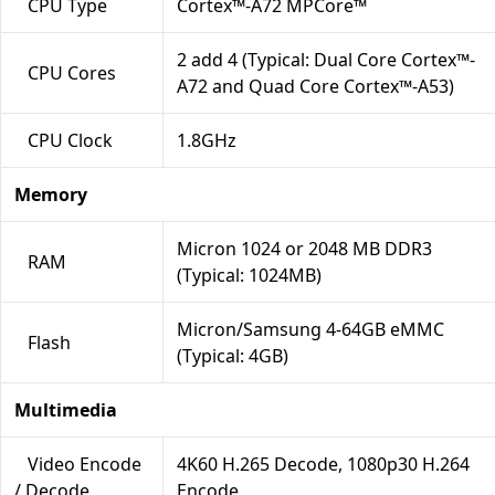
CPU Type
Cortex™-A72 MPCore™
2 add 4 (Typical: Dual Core Cortex™-
CPU Cores
A72 and Quad Core Cortex™-A53)
CPU Clock
1.8GHz
Memory
Micron 1024 or 2048 MB DDR3
RAM
(Typical: 1024MB)
Micron/Samsung 4-64GB eMMC
Flash
(Typical: 4GB)
Multimedia
Video Encode
4K60 H.265 Decode, 1080p30 H.264
/ Decode
Encode