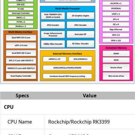
Specs
Value
CPU
CPU Name
Rockchip/Rockchip RK3399