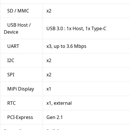
SD / MMC
x2
USB Host /
USB 3.0 : 1x Host, 1x Type-C
Device
UART
x3, up to 3.6 Mbps
I2C
x2
SPI
x2
MiPi Display
x1
RTC
x1, external
PCI-Express
Gen 2.1