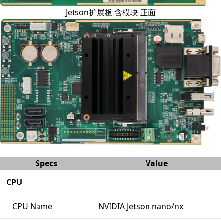
Jetson扩展板 含模块 正面
Specs
Value
CPU
CPU Name
NVIDIA Jetson nano/nx