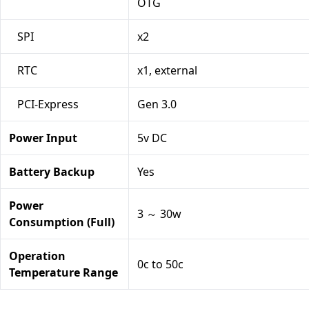
OTG
SPI
x2
RTC
x1, external
PCI-Express
Gen 3.0
Power Input
5v DC
Battery Backup
Yes
Power
3 ～ 30w
Consumption (Full)
Operation
0c to 50c
Temperature Range