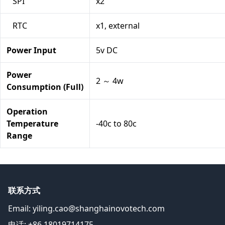
SPI
x2
RTC
x1, external
Power Input
5v DC
Power
2 ～ 4w
Consumption (Full)
Operation
Temperature
-40c to 80c
Range
联系方式
Email:
yiling.cao@shanghainovotech.com
电话: +86 18019714175