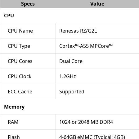
Specs
Value
CPU
CPU Name
Renesas RZ/G2L
CPU Type
Cortex™-A55 MPCore™
CPU Cores
Dual Core
CPU Clock
1.2GHz
ECC Cache
Supported
Memory
RAM
1024 or 2048 MB DDR4
Flash
4-64GB eMMC (Typical: 4GB)