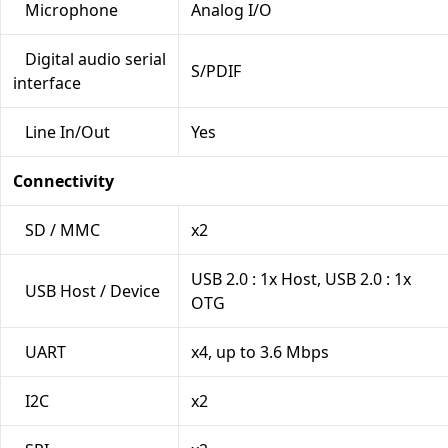
Microphone
Analog I/O
Digital audio serial
S/PDIF
interface
Line In/Out
Yes
Connectivity
SD / MMC
x2
USB 2.0 : 1x Host, USB 2.0 : 1x
USB Host / Device
OTG
UART
x4, up to 3.6 Mbps
I2C
x2